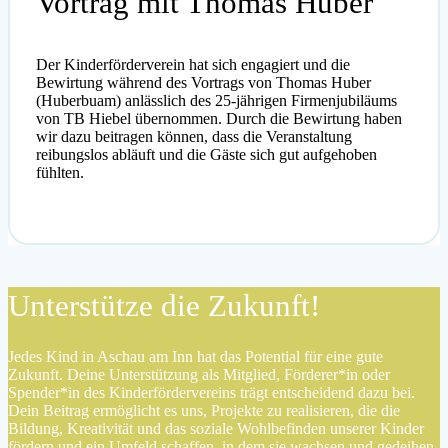
Vortrag mit Thomas Huber
Der Kinderförderverein hat sich engagiert und die
Bewirtung während des Vortrags von Thomas Huber
(Huberbuam) anlässlich des 25-jährigen Firmenjubiläums
von TB Hiebel übernommen. Durch die Bewirtung haben
wir dazu beitragen können, dass die Veranstaltung
reibungslos abläuft und die Gäste sich gut aufgehoben
fühlten.
Unterstütze die Zukunft!
Jedes Kind in Aschau am Inn hat das Potential für eine gute
Zukunft. Deine Unterstützung als Mitglied, Förderer*in oder
Spender*in des Kinderfördervereins trägt entscheidend dazu bei.
Dein Beitrag ermöglicht es uns, Projekte zu realisieren, die die
Bildung, Kreativität und das soziale Wohlbefinden unserer Kinder
fördern und ein Umfeld schaffen, in dem sie wachsen und gedeihen